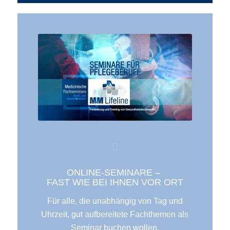
ONLINE-SEMINARE – ​
FAST WIE BEI IHNEN VOR ORT
Für alle, die unabhängig von Tag und
Uhrzeit, gut aufbereitete Fachthemen als
Seminar buchen wollen.