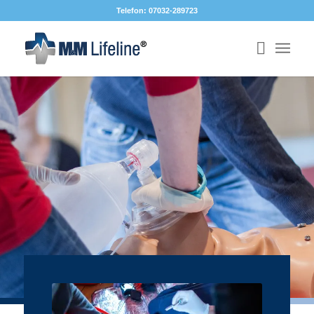
Telefon: 07032-289723
STARK IM
ERNSTFALL
PROFESSIONELLES
NOTFALLTRAINING
Jobs!